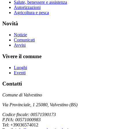
Salute, benessere e assistenza
Autorizzazioni
Agricoltura e pesca
Novità
Notizie
Comunicati
Avvisi
Vivere il comune
Luoghi
Eventi
Contatti
Comune di Valvestino
Via Provinciale, 1 25080, Valvestino (BS)
Codice fiscale: 00571590173
P.IVA: 00571000983
Tel: +39036574012