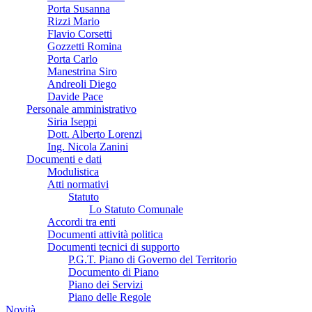
Porta Susanna
Rizzi Mario
Flavio Corsetti
Gozzetti Romina
Porta Carlo
Manestrina Siro
Andreoli Diego
Davide Pace
Personale amministrativo
Siria Iseppi
Dott. Alberto Lorenzi
Ing. Nicola Zanini
Documenti e dati
Modulistica
Atti normativi
Statuto
Lo Statuto Comunale
Accordi tra enti
Documenti attività politica
Documenti tecnici di supporto
P.G.T. Piano di Governo del Territorio
Documento di Piano
Piano dei Servizi
Piano delle Regole
Novità