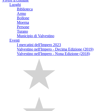
Vivere il comune
Luoghi
Biblioteca
Armo
Bollone
Moerna
Persone
Turano
Municipio di Valvestino
Eventi
I mercatini dell'Impero 2023
Valvestino nell'Impero - Decima Edizione (2019)
Valvestino nell'Impero - Nona Edizione (2018)