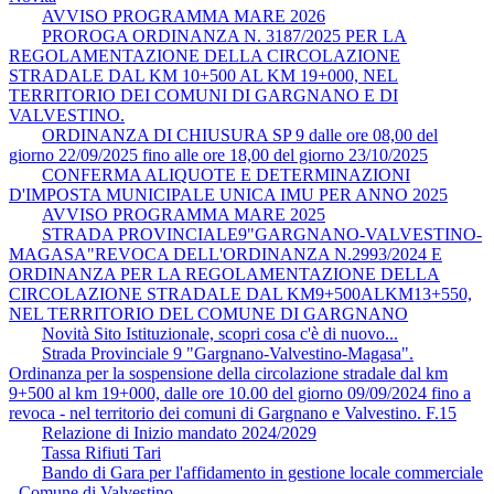
AVVISO PROGRAMMA MARE 2026
PROROGA ORDINANZA N. 3187/2025 PER LA
REGOLAMENTAZIONE DELLA CIRCOLAZIONE
STRADALE DAL KM 10+500 AL KM 19+000, NEL
TERRITORIO DEI COMUNI DI GARGNANO E DI
VALVESTINO.
ORDINANZA DI CHIUSURA SP 9 dalle ore 08,00 del
giorno 22/09/2025 fino alle ore 18,00 del giorno 23/10/2025
CONFERMA ALIQUOTE E DETERMINAZIONI
D'IMPOSTA MUNICIPALE UNICA IMU PER ANNO 2025
AVVISO PROGRAMMA MARE 2025
STRADA PROVINCIALE9"GARGNANO-VALVESTINO-
MAGASA"REVOCA DELL'ORDINANZA N.2993/2024 E
ORDINANZA PER LA REGOLAMENTAZIONE DELLA
CIRCOLAZIONE STRADALE DAL KM9+500ALKM13+550,
NEL TERRITORIO DEL COMUNE DI GARGNANO
Novità Sito Istituzionale, scopri cosa c'è di nuovo...
Strada Provinciale 9 "Gargnano-Valvestino-Magasa".
Ordinanza per la sospensione della circolazione stradale dal km
9+500 al km 19+000, dalle ore 10.00 del giorno 09/09/2024 fino a
revoca - nel territorio dei comuni di Gargnano e Valvestino. F.15
Relazione di Inizio mandato 2024/2029
Tassa Rifiuti Tari
Bando di Gara per l'affidamento in gestione locale commerciale
- Comune di Valvestino