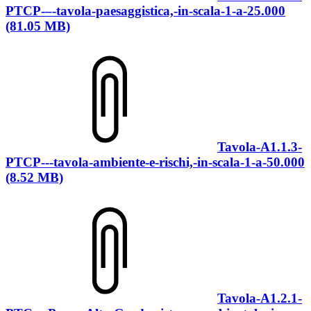
PTCP-–-tavola-paesaggistica,-in-scala-1-a-25.000
(81.05 MB)
Tavola-A1.1.3-
PTCP---tavola-ambiente-e-rischi,-in-scala-1-a-50.000
(8.52 MB)
Tavola-A1.2.1-