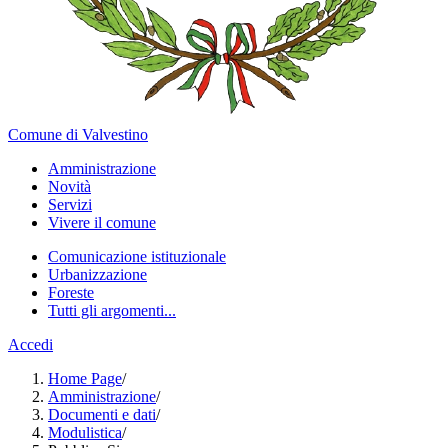
Comune di Valvestino
Amministrazione
Novità
Servizi
Vivere il comune
Comunicazione istituzionale
Urbanizzazione
Foreste
Tutti gli argomenti...
Accedi
Home Page
/
Amministrazione
/
Documenti e dati
/
Modulistica
/