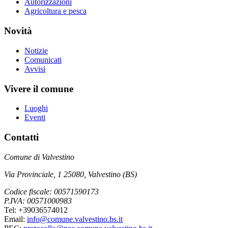
Autorizzazioni
Agricoltura e pesca
Novità
Notizie
Comunicati
Avvisi
Vivere il comune
Luoghi
Eventi
Contatti
Comune di Valvestino
Via Provinciale, 1 25080, Valvestino (BS)
Codice fiscale: 00571590173
P.IVA: 00571000983
Tel: +39036574012
Email:
info@comune.valvestino.bs.it