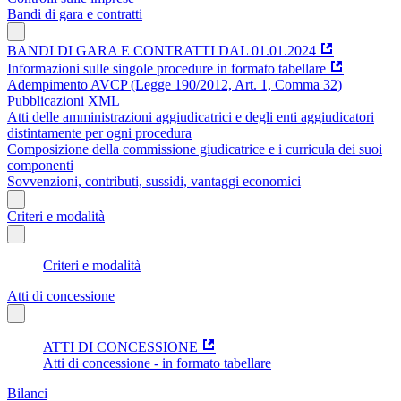
Bandi di gara e contratti
BANDI DI GARA E CONTRATTI DAL 01.01.2024
Informazioni sulle singole procedure in formato tabellare
Adempimento AVCP (Legge 190/2012, Art. 1, Comma 32)
Pubblicazioni XML
Atti delle amministrazioni aggiudicatrici e degli enti aggiudicatori
distintamente per ogni procedura
Composizione della commissione giudicatrice e i curricula dei suoi
componenti
Sovvenzioni, contributi, sussidi, vantaggi economici
Criteri e modalità
Criteri e modalità
Atti di concessione
ATTI DI CONCESSIONE
Atti di concessione - in formato tabellare
Bilanci