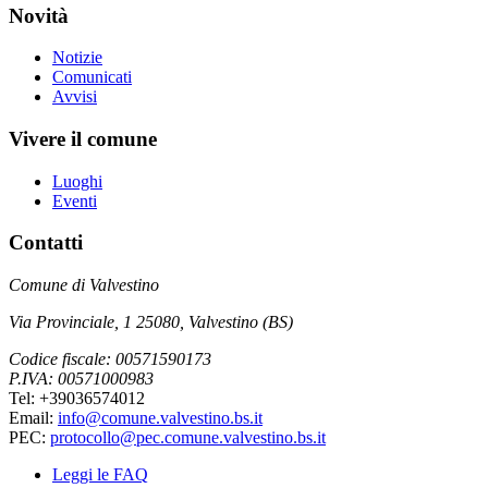
Novità
Notizie
Comunicati
Avvisi
Vivere il comune
Luoghi
Eventi
Contatti
Comune di Valvestino
Via Provinciale, 1 25080, Valvestino (BS)
Codice fiscale: 00571590173
P.IVA: 00571000983
Tel: +39036574012
Email:
info@comune.valvestino.bs.it
PEC:
protocollo@pec.comune.valvestino.bs.it
Leggi le FAQ