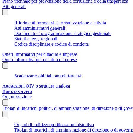
Piano triennale per prevenzione della corruzione e della trasparenza
Atti generali
Riferimenti normativi su organizzazione e attività
Atti amministrativi generali
Documenti di programmazione strategico gestionale
Statuti e leggi regionali
Codice disciplinare e codice di condotta
Oneri Informativi per cittadini e imprese
Oneri informativi per cittadini e imprese
Scadenzario obblighi amministrativi
Attestazioni OIV o struttura analoga
Burocrazia zero
Organizzazione
Titolari di incarichi politici, di amministrazione, di direzione o di gov
Organi di indirizzo politico-amministrativo
Titolari di incarichi di amministrazione di direzione o di govern