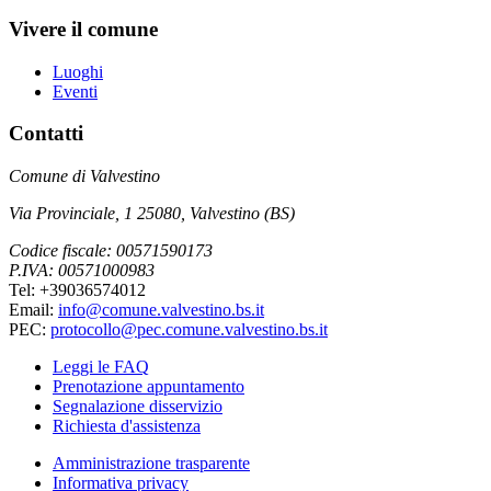
Vivere il comune
Luoghi
Eventi
Contatti
Comune di Valvestino
Via Provinciale, 1 25080, Valvestino (BS)
Codice fiscale: 00571590173
P.IVA: 00571000983
Tel: +39036574012
Email:
info@comune.valvestino.bs.it
PEC:
protocollo@pec.comune.valvestino.bs.it
Leggi le FAQ
Prenotazione appuntamento
Segnalazione disservizio
Richiesta d'assistenza
Amministrazione trasparente
Informativa privacy