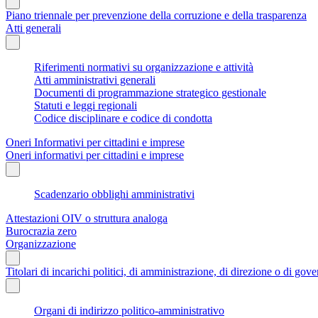
Piano triennale per prevenzione della corruzione e della trasparenza
Atti generali
Riferimenti normativi su organizzazione e attività
Atti amministrativi generali
Documenti di programmazione strategico gestionale
Statuti e leggi regionali
Codice disciplinare e codice di condotta
Oneri Informativi per cittadini e imprese
Oneri informativi per cittadini e imprese
Scadenzario obblighi amministrativi
Attestazioni OIV o struttura analoga
Burocrazia zero
Organizzazione
Titolari di incarichi politici, di amministrazione, di direzione o di gov
Organi di indirizzo politico-amministrativo