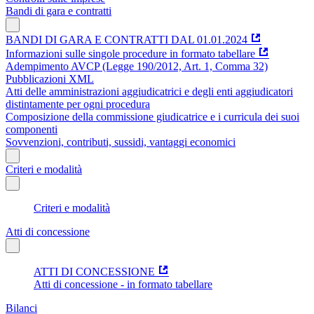
Bandi di gara e contratti
BANDI DI GARA E CONTRATTI DAL 01.01.2024
Informazioni sulle singole procedure in formato tabellare
Adempimento AVCP (Legge 190/2012, Art. 1, Comma 32)
Pubblicazioni XML
Atti delle amministrazioni aggiudicatrici e degli enti aggiudicatori
distintamente per ogni procedura
Composizione della commissione giudicatrice e i curricula dei suoi
componenti
Sovvenzioni, contributi, sussidi, vantaggi economici
Criteri e modalità
Criteri e modalità
Atti di concessione
ATTI DI CONCESSIONE
Atti di concessione - in formato tabellare
Bilanci