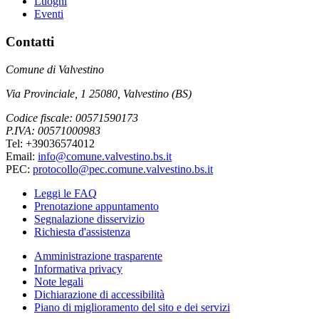
Luoghi
Eventi
Contatti
Comune di Valvestino
Via Provinciale, 1 25080, Valvestino (BS)
Codice fiscale: 00571590173
P.IVA: 00571000983
Tel: +39036574012
Email:
info@comune.valvestino.bs.it
PEC:
protocollo@pec.comune.valvestino.bs.it
Leggi le FAQ
Prenotazione appuntamento
Segnalazione disservizio
Richiesta d'assistenza
Amministrazione trasparente
Informativa privacy
Note legali
Dichiarazione di accessibilità
Piano di miglioramento del sito e dei servizi