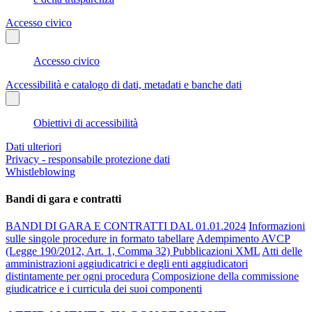
Accesso civico
Accesso civico
Accessibilità e catalogo di dati, metadati e banche dati
Obiettivi di accessibilità
Dati ulteriori
Privacy - responsabile protezione dati
Whistleblowing
Bandi di gara e contratti
BANDI DI GARA E CONTRATTI DAL 01.01.2024
Informazioni
sulle singole procedure in formato tabellare
Adempimento AVCP
(Legge 190/2012, Art. 1, Comma 32) Pubblicazioni XML
Atti delle
amministrazioni aggiudicatrici e degli enti aggiudicatori
distintamente per ogni procedura
Composizione della commissione
giudicatrice e i curricula dei suoi componenti