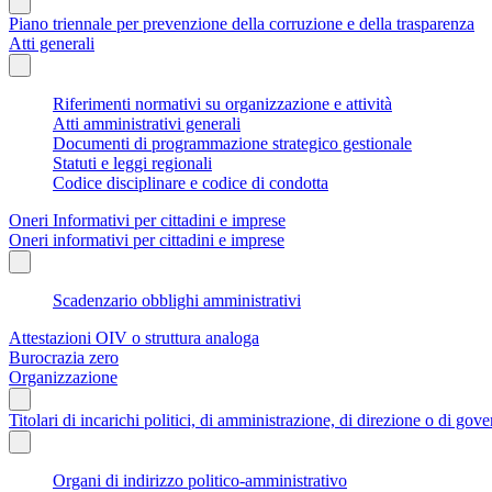
Piano triennale per prevenzione della corruzione e della trasparenza
Atti generali
Riferimenti normativi su organizzazione e attività
Atti amministrativi generali
Documenti di programmazione strategico gestionale
Statuti e leggi regionali
Codice disciplinare e codice di condotta
Oneri Informativi per cittadini e imprese
Oneri informativi per cittadini e imprese
Scadenzario obblighi amministrativi
Attestazioni OIV o struttura analoga
Burocrazia zero
Organizzazione
Titolari di incarichi politici, di amministrazione, di direzione o di gov
Organi di indirizzo politico-amministrativo