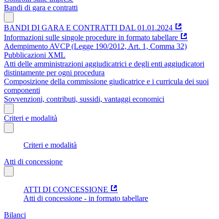
Bandi di gara e contratti
BANDI DI GARA E CONTRATTI DAL 01.01.2024
Informazioni sulle singole procedure in formato tabellare
Adempimento AVCP (Legge 190/2012, Art. 1, Comma 32)
Pubblicazioni XML
Atti delle amministrazioni aggiudicatrici e degli enti aggiudicatori
distintamente per ogni procedura
Composizione della commissione giudicatrice e i curricula dei suoi
componenti
Sovvenzioni, contributi, sussidi, vantaggi economici
Criteri e modalità
Criteri e modalità
Atti di concessione
ATTI DI CONCESSIONE
Atti di concessione - in formato tabellare
Bilanci