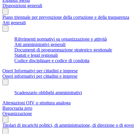
Espandi Menu
Disposizioni generali
Piano triennale per prevenzione della corruzione e della trasparenza
Atti generali
Riferimenti normativi su organizzazione e attività
Atti amministrativi generali
Documenti di programmazione strategico gestionale
Statuti e leggi regionali
Codice disciplinare e codice di condotta
Oneri Informativi per cittadini e imprese
Oneri informativi per cittadini e imprese
Scadenzario obblighi amministrativi
Attestazioni OIV o struttura analoga
Burocrazia zero
Organizzazione
Titolari di incarichi politici, di amministrazione, di direzione o di gov