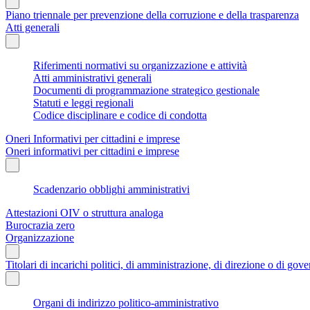
Piano triennale per prevenzione della corruzione e della trasparenza
Atti generali
Riferimenti normativi su organizzazione e attività
Atti amministrativi generali
Documenti di programmazione strategico gestionale
Statuti e leggi regionali
Codice disciplinare e codice di condotta
Oneri Informativi per cittadini e imprese
Oneri informativi per cittadini e imprese
Scadenzario obblighi amministrativi
Attestazioni OIV o struttura analoga
Burocrazia zero
Organizzazione
Titolari di incarichi politici, di amministrazione, di direzione o di gov
Organi di indirizzo politico-amministrativo